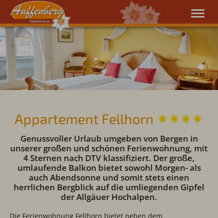
Grüß Gott
Ihre Ferienwohnungen
Urlaub genießen
Kontakt & Preise
Tel.
08326 426
Appartement Fellhorn
✷✷✷✷
Genussvoller Urlaub umgeben von Bergen in
unserer großen und schönen Ferienwohnung, mit
4 Sternen nach DTV klassifiziert. Der große,
umlaufende Balkon bietet sowohl Morgen- als
auch Abendsonne und somit stets einen
herrlichen Bergblick auf die umliegenden Gipfel
der Allgäuer Hochalpen.
Die Ferienwohnung Fellhorn bietet neben dem